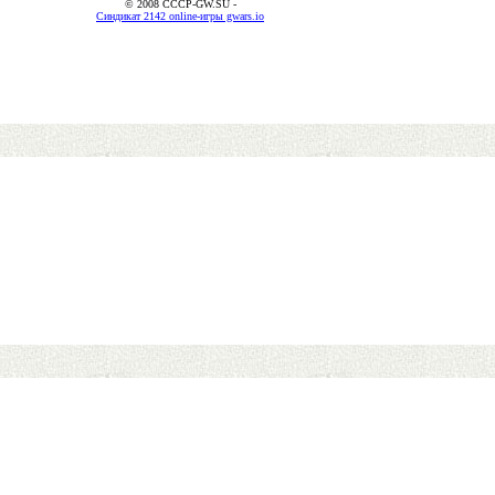
© 2008 CCCP-GW.SU -
Синдикат 2142 online-игры gwars.io