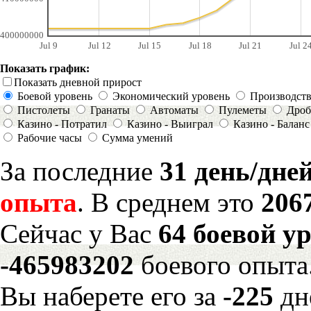
400000000
Jul 9
Jul 12
Jul 15
Jul 18
Jul 21
Jul 2
Показать график:
Показать дневной прирост
Боевой уровень
Экономический уровень
Производст
Пистолеты
Гранаты
Автоматы
Пулеметы
Дроб
Казино - Потратил
Казино - Выиграл
Казино - Баланс
Рабочие часы
Сумма умений
За последние
31 день/дне
опыта
. В среднем это
206
Сейчас у Вас
64 боевой у
-465983202
боевого опыта
Вы наберете его за
-225
дн