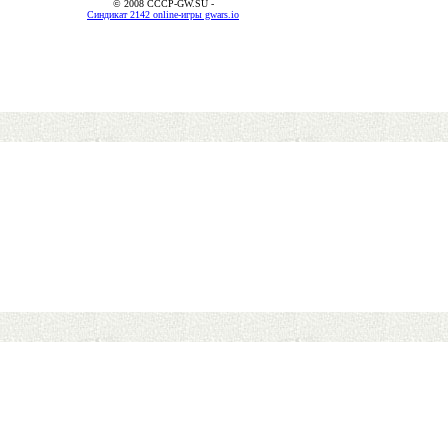
© 2008 CCCP-GW.SU -
Синдикат 2142 online-игры gwars.io