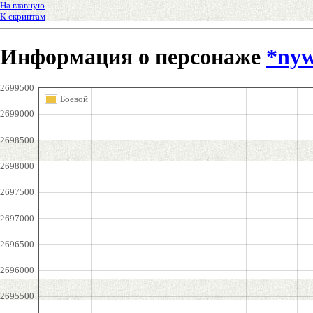
На главную
К скриптам
Информация о персонаже
*ny
2699500
Боевой
2699000
2698500
2698000
2697500
2697000
2696500
2696000
2695500