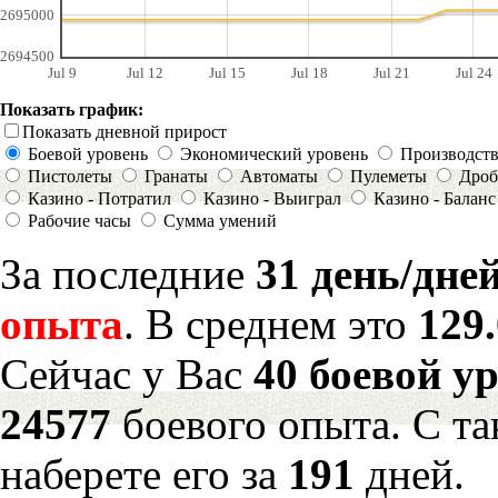
2695000
2694500
Jul 9
Jul 12
Jul 15
Jul 18
Jul 21
Jul 24
Показать график:
Показать дневной прирост
Боевой уровень
Экономический уровень
Производст
Пистолеты
Гранаты
Автоматы
Пулеметы
Дроб
Казино - Потратил
Казино - Выиграл
Казино - Баланс
Рабочие часы
Сумма умений
За последние
31 день/дне
опыта
. В среднем это
129
Сейчас у Вас
40 боевой у
24577
боевого опыта. С т
наберете его за
191
дней.