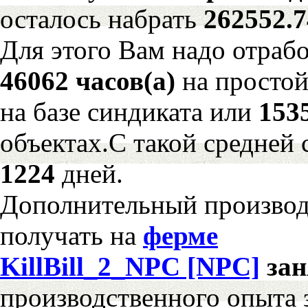
осталось набрать
262552.
Для этого Вам надо отрабо
46062 часов(а)
на просто
на базе синдиката или
153
объектах.С такой средней 
1224
дней.
Дополнительный произво
получать на
ферме
KillBill_2_NPC [NPC]
за
производственного опыта 