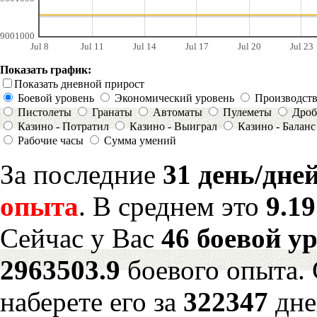
9001000
Jul 8
Jul 11
Jul 14
Jul 17
Jul 20
Jul 23
Показать график:
Показать дневной прирост
Боевой уровень
Экономический уровень
Производст
Пистолеты
Гранаты
Автоматы
Пулеметы
Дроб
Казино - Потратил
Казино - Выиграл
Казино - Баланс
Рабочие часы
Сумма умений
За последние
31 день/дне
опыта
. В среднем это
9.1
Сейчас у Вас
46 боевой у
2963503.9
боевого опыта.
наберете его за
322347
дне