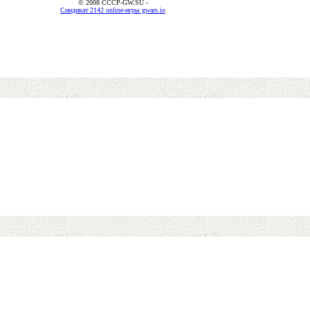
© 2008 CCCP-GW.SU -
Синдикат 2142 online-игры gwars.io