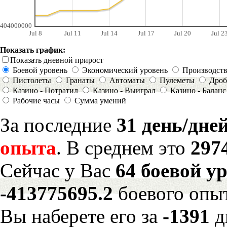
404000000
Jul 8
Jul 11
Jul 14
Jul 17
Jul 20
Jul 2
Показать график:
Показать дневной прирост
Боевой уровень
Экономический уровень
Производст
Пистолеты
Гранаты
Автоматы
Пулеметы
Дроб
Казино - Потратил
Казино - Выиграл
Казино - Баланс
Рабочие часы
Сумма умений
За последние
31 день/дне
опыта
. В среднем это
297
Сейчас у Вас
64 боевой у
-413775695.2
боевого опы
Вы наберете его за
-1391
д