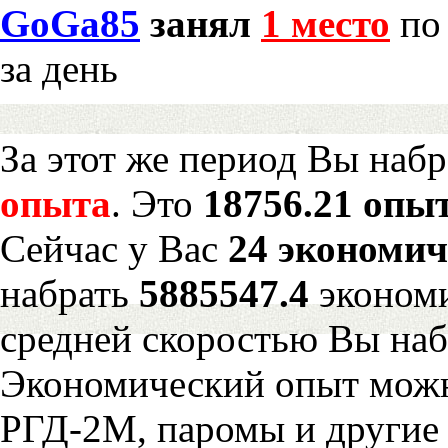
GoGa85
занял
1 место
по 
за день
За этот же период Вы наб
опыта
. Это
18756.21 опыт
Сейчас у Вас
24 экономич
набрать
5885547.4
экономи
средней скоростью Вы наб
Экономический опыт можн
РГД-2М, паромы и другие 