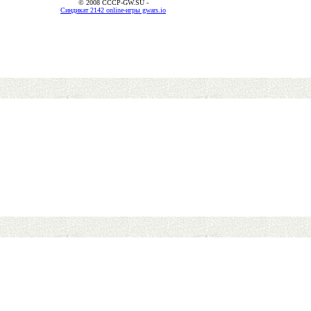
© 2008 CCCP-GW.SU -
Синдикат 2142 online-игры gwars.io