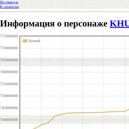
На главную
К скриптам
Информация о персонаже
KHU
775000000
Боевой
770000000
765000000
760000000
755000000
750000000
745000000
740000000