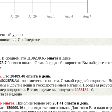
3
Jul 26
Jul 29
Aug 1
Aug 4
Aug 7
венный уровень
овики
Снайперское
. В среднем это
1130230.65 опыта в день
.
75.7
боевого опыта. С такой средней скоростью Вы наберете его 
ь
а
. Это
20489.48 опыта в день
.
4022658.34
экономического опыта. С такой средней скоростью В
мы и другие вещи в государственный магазин. Продавая ресурс
имер водоросли. В этом случае вы получите
2953132
гб.
та за неделю
о опыта
. Приблизительно это
201.41 опыта в день
.
рать
150009.16
производственного опыта. Для этого Вам надо отр