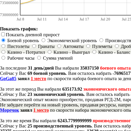
735000000
730000000
Jul 8
Jul 11
Jul 14
Jul 17
Jul 20
Jul 2
Показать график:
Показать дневной прирост
Боевой уровень
Экономический уровень
Производст
Пистолеты
Гранаты
Автоматы
Пулеметы
Дроб
Казино - Потратил
Казино - Выиграл
Казино - Баланс
Рабочие часы
Сумма умений
За последние
31 день/дней
Вы набрали
35037150
боевого опыта
Сейчас у Вас
69 боевой уровень
. Вам осталось набрать
-7696517
GoGa85
занял
1 место
по скорости набора боевого опыта за ден
За этот же период Вы набрали
635173.92
экономического опыт
Сейчас у Вас
23 экономический уровень
. Вам осталось набрать
Экономический опыт можно приобрести, продавая РГД-2М, паро
Не забудьте перейти на новый уровень, продавая ресурсы, напр
Моречок
занял
1 место
по скорости набора экономического опы
За это же время Вы набрали
6243.7799999999
производственног
Сейчас у Вас
25 производственный уровень
. Вам осталось наб