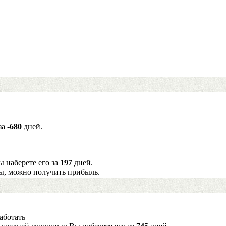
за
-680
дней.
ы наберете его за
197
дней.
ы, можно получить прибыль.
аботать