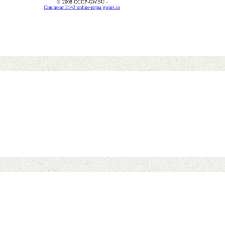
© 2008 CCCP-GW.SU -
Синдикат 2142 online-игры gwars.io