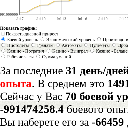
991000000
Jul 7
Jul 10
Jul 13
Jul 16
Jul 19
Jul 2
Показать график:
Показать дневной прирост
Боевой уровень
Экономический уровень
Производст
Пистолеты
Гранаты
Автоматы
Пулеметы
Дроб
Казино - Потратил
Казино - Выиграл
Казино - Баланс
Рабочие часы
Сумма умений
За последние
31 день/дне
опыта
. В среднем это
149
Сейчас у Вас
70 боевой у
-991474258.4
боевого опы
Вы наберете его за
-66459