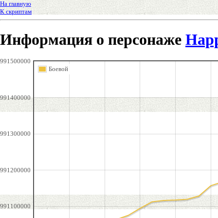
На главную
К скриптам
Информация о персонаже
Hap
991500000
Боевой
991400000
991300000
991200000
991100000