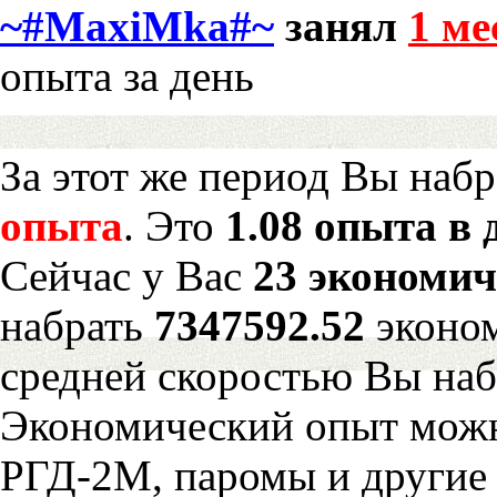
~#MaxiMka#~
занял
1 ме
опыта за день
За этот же период Вы наб
опыта
. Это
1.08 опыта в 
Сейчас у Вас
23 экономич
набрать
7347592.52
эконом
средней скоростью Вы наб
Экономический опыт можн
РГД-2М, паромы и другие 