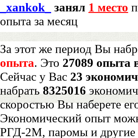
_xankok_
занял
1 место
п
опыта за месяц
За этот же период Вы наб
опыта
. Это
27089 опыта 
Сейчас у Вас
23 экономич
набрать
8325016
экономич
скоростью Вы наберете ег
Экономический опыт можн
РГД-2М, паромы и другие 