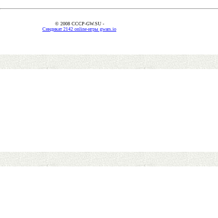
© 2008 CCCP-GW.SU -
Синдикат 2142 online-игры gwars.io