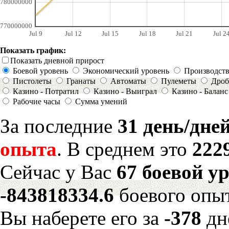
780000000
770000000
Jul 9
Jul 12
Jul 15
Jul 18
Jul 21
Jul 2
Показать график:
Показать дневной прирост
Боевой уровень
Экономический уровень
Производст
Пистолеты
Гранаты
Автоматы
Пулеметы
Дроб
Казино - Потратил
Казино - Выиграл
Казино - Баланс
Рабочие часы
Сумма умений
За последние
31 день/дне
опыта
. В среднем это
222
Сейчас у Вас
67 боевой у
-843818334.6
боевого опы
Вы наберете его за
-378
дн