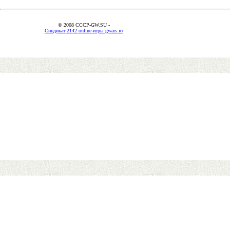
© 2008 CCCP-GW.SU -
Синдикат 2142 online-игры gwars.io