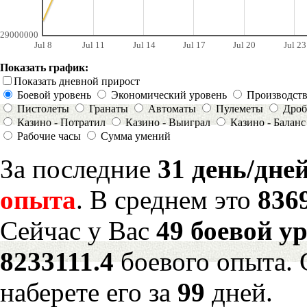
29000000
Jul 8
Jul 11
Jul 14
Jul 17
Jul 20
Jul 23
Показать график:
Показать дневной прирост
Боевой уровень
Экономический уровень
Производст
Пистолеты
Гранаты
Автоматы
Пулеметы
Дроб
Казино - Потратил
Казино - Выиграл
Казино - Баланс
Рабочие часы
Сумма умений
За последние
31 день/дне
опыта
. В среднем это
836
Сейчас у Вас
49 боевой у
8233111.4
боевого опыта. 
наберете его за
99
дней.