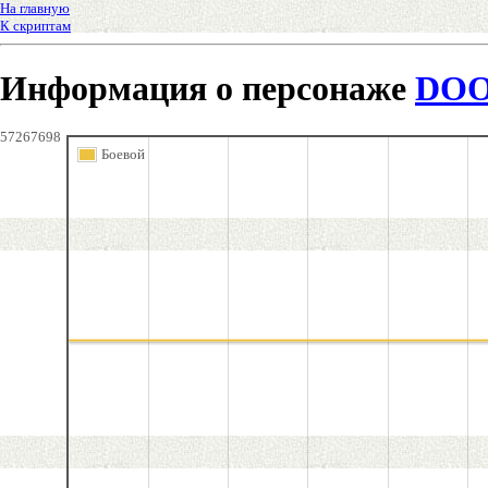
На главную
К скриптам
Информация о персонаже
DO
57267698
Боевой