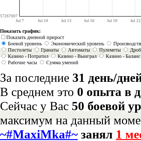
57267697
Jul 7
Jul 10
Jul 13
Jul 16
Jul 19
Jul 22
Показать график:
Показать дневной прирост
Боевой уровень
Экономический уровень
Производст
Пистолеты
Гранаты
Автоматы
Пулеметы
Дроб
Казино - Потратил
Казино - Выиграл
Казино - Баланс
Рабочие часы
Сумма умений
За последние
31 день/дне
В среднем это
0 опыта в 
Сейчас у Вас
50 боевой у
максимум на данный моме
~#MaxiMka#~
занял
1 ме