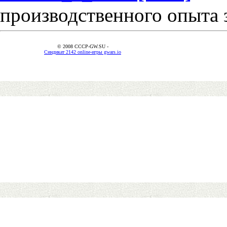
производственного опыта 
© 2008 CCCP-GW.SU -
Синдикат 2142 online-игры gwars.io