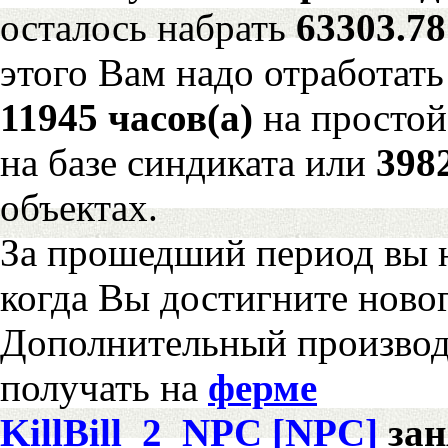
осталось набрать
63303.7
этого Вам надо отработать
11945 часов(а)
на просто
на базе синдиката или
398
объектах.
За прошедший период вы н
когда Вы достигните новог
Дополнительный произво
получать на
ферме
KillBill_2_NPC [NPC]
за