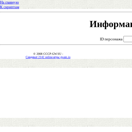
На главную
К скриптам
Информац
ID персонажа
© 2008 CCCP-GW.SU -
Синдикат 2142 online-игры gwars.io