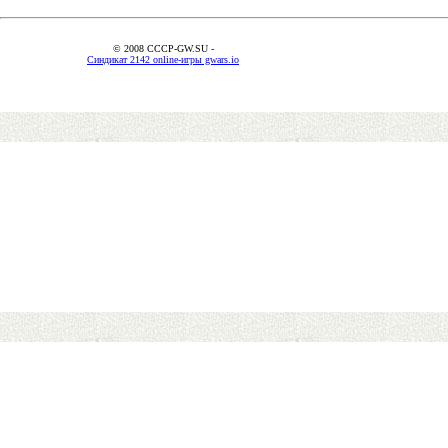
© 2008 CCCP-GW.SU -
Синдикат 2142 online-игры gwars.io