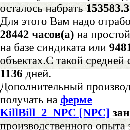
осталось набрать
153583.
Для этого Вам надо отрабо
28442 часов(а)
на просто
на базе синдиката или
948
объектах.С такой средней 
1136
дней.
Дополнительный произво
получать на
ферме
KillBill_2_NPC [NPC]
за
производственного опыта 