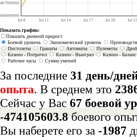
467000000
466000000
Jul 8
Jul 11
Jul 14
Jul 17
Jul 20
Jul 2
Показать график:
Показать дневной прирост
Боевой уровень
Экономический уровень
Производст
Пистолеты
Гранаты
Автоматы
Пулеметы
Дроб
Казино - Потратил
Казино - Выиграл
Казино - Баланс
Рабочие часы
Сумма умений
За последние
31 день/дне
опыта
. В среднем это
238
Сейчас у Вас
67 боевой у
-474105603.8
боевого опы
Вы наберете его за
-1987
д