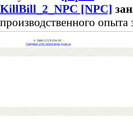
KillBill_2_NPC [NPC]
за
производственного опыта 
© 2008 CCCP-GW.SU -
Синдикат 2142 online-игры gwars.io