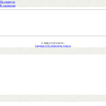
На главную
К скриптам
© 2008 CCCP-GW.SU -
Синдикат 2142 online-игры gwars.io