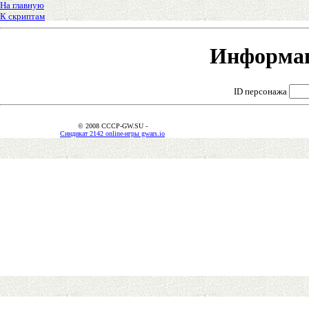
На главную
К скриптам
Информац
ID персонажа
© 2008 CCCP-GW.SU -
Синдикат 2142 online-игры gwars.io