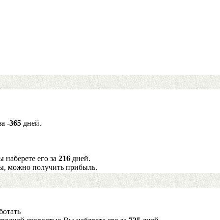
за
-365
дней.
ы наберете его за
216
дней.
ы, можно получить прибыль.
ботать