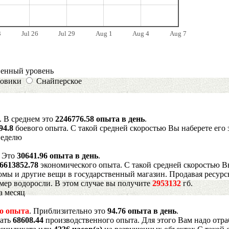
3
Jul 26
Jul 29
Aug 1
Aug 4
Aug 7
венный уровень
овики
Снайперское
. В среднем это
2246776.58 опыта в день
.
94.8
боевого опыта. С такой средней скоростью Вы наберете его 
неделю
. Это
30641.96 опыта в день
.
6613852.78
экономического опыта. С такой средней скоростью В
мы и другие вещи в государственный магазин. Продавая ресурс
имер водоросли. В этом случае вы получите
2953132
гб.
а месяц
о опыта
. Приблизительно это
94.76 опыта в день
.
рать
68608.44
производственного опыта. Для этого Вам надо отра