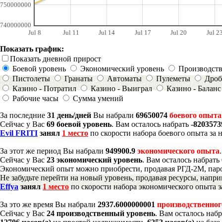
750000000
740000000
Jul 8
Jul 11
Jul 14
Jul 17
Jul 20
Jul 2
Показать график:
Показать дневной прирост
Боевой уровень
Экономический уровень
Производст
Пистолеты
Гранаты
Автоматы
Пулеметы
Дроб
Казино - Потратил
Казино - Выиграл
Казино - Баланс
Рабочие часы
Сумма умений
За последние
31 день/дней
Вы набрали
69650074
боевого опыта
Сейчас у Вас
69 боевой уровень
. Вам осталось набрать
-8203573
Evil FRITI
занял
1 место
по скорости набора боевого опыта за 
За этот же период Вы набрали
949900.9
экономического опыта
Сейчас у Вас
23 экономический уровень
. Вам осталось набрать
Экономический опыт можно приобрести, продавая РГД-2М, паро
Не забудьте перейти на новый уровень, продавая ресурсы, напр
Effya
занял
1 место
по скорости набора экономического опыта з
За это же время Вы набрали
2937.6000000001
производственног
Сейчас у Вас
24 производственный уровень
. Вам осталось наб