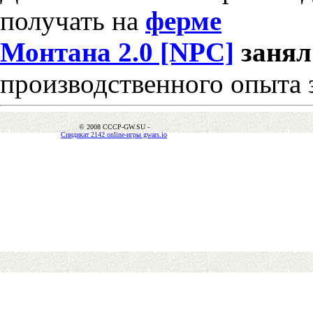
получать на
ферме
Монтана 2.0 [NPC]
заня
производственного опыта 
© 2008 CCCP-GW.SU -
Синдикат 2142 online-игры gwars.io