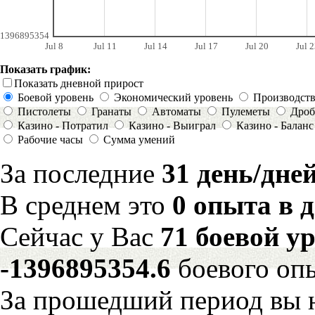
1396895354
Jul 8
Jul 11
Jul 14
Jul 17
Jul 20
Jul 2
Показать график:
Показать дневной прирост
Боевой уровень
Экономический уровень
Производст
Пистолеты
Гранаты
Автоматы
Пулеметы
Дроб
Казино - Потратил
Казино - Выиграл
Казино - Баланс
Рабочие часы
Сумма умений
За последние
31 день/дне
В среднем это
0 опыта в 
Сейчас у Вас
71 боевой у
-1396895354.6
боевого оп
За прошедший период вы н