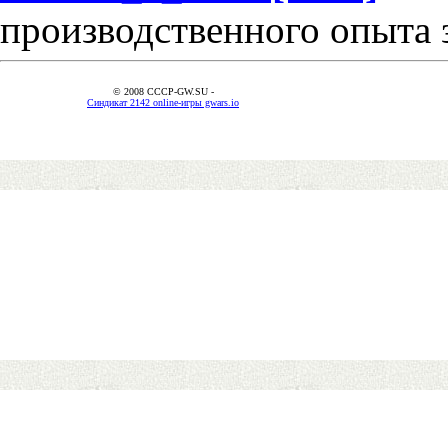
производственного опыта 
© 2008 CCCP-GW.SU -
Синдикат 2142 online-игры gwars.io