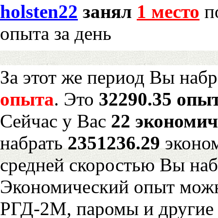
holsten22
занял
1 место
по
опыта за день
За этот же период Вы наб
опыта
. Это
32290.35 опыт
Сейчас у Вас
22 экономич
набрать
2351236.29
эконом
средней скоростью Вы наб
Экономический опыт можн
РГД-2М, паромы и другие 