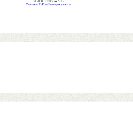
© 2008 CCCP-GW.SU -
Синдикат 2142 online-игры gwars.io