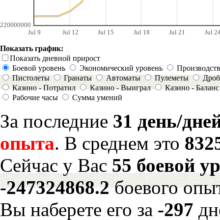
220000000
Jul 9
Jul 12
Jul 15
Jul 18
Jul 21
Jul 2
Показать график:
Показать дневной прирост
Боевой уровень
Экономический уровень
Производст
Пистолеты
Гранаты
Автоматы
Пулеметы
Дроб
Казино - Потратил
Казино - Выиграл
Казино - Баланс
Рабочие часы
Сумма умений
За последние
31 день/дне
опыта
. В среднем это
832
Сейчас у Вас
55 боевой у
-247324868.2
боевого опы
Вы наберете его за
-297
дн