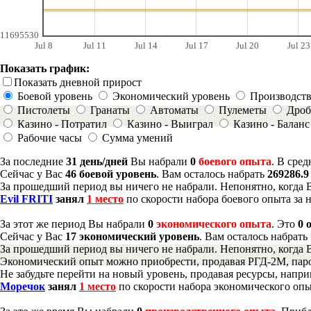
11695530
Jul 8
Jul 11
Jul 14
Jul 17
Jul 20
Jul 23
Показать график:
Показать дневной прирост
Боевой уровень
Экономический уровень
Производст
Пистолеты
Гранаты
Автоматы
Пулеметы
Дроб
Казино - Потратил
Казино - Выиграл
Казино - Баланс
Рабочие часы
Сумма умений
За последние
31 день/дней
Вы набрали
0
боевого опыта
. В сре
Сейчас у Вас
46 боевой уровень
. Вам осталось набрать
269286.
За прошедший период вы ничего не набрали. Непонятно, когда 
Evil FRITI
занял
1 место
по скорости набора боевого опыта за 
За этот же период Вы набрали
0
экономического опыта
. Это
0 
Сейчас у Вас
17 экономический уровень
. Вам осталось набрать
За прошедший период вы ничего не набрали. Непонятно, когда 
Экономический опыт можно приобрести, продавая РГД-2М, паро
Не забудьте перейти на новый уровень, продавая ресурсы, напр
Моречок
занял
1 место
по скорости набора экономического опы