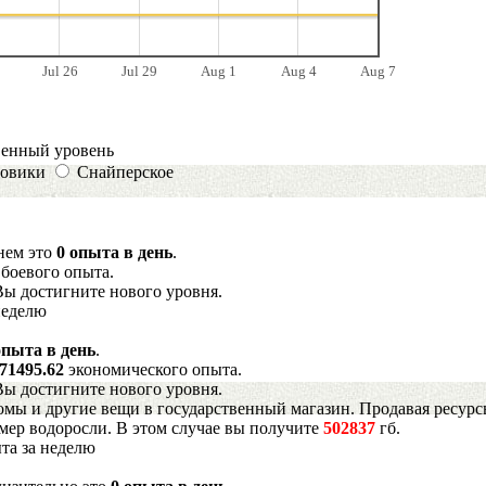
Jul 26
Jul 29
Aug 1
Aug 4
Aug 7
венный уровень
овики
Снайперское
днем это
0 опыта в день
.
9
боевого опыта.
Вы достигните нового уровня.
неделю
опыта в день
.
71495.62
экономического опыта.
Вы достигните нового уровня.
мы и другие вещи в государственный магазин. Продавая ресурс
имер водоросли. В этом случае вы получите
502837
гб.
та за неделю