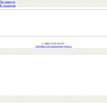
На главную
К скриптам
© 2008 CCCP-GW.SU -
Синдикат 2142 online-игры gwars.io