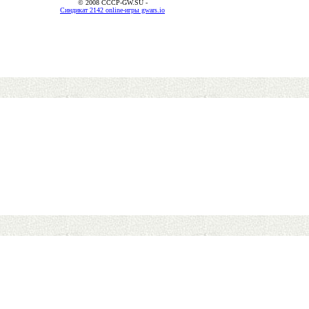
© 2008 CCCP-GW.SU -
Синдикат 2142 online-игры gwars.io