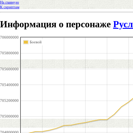
На главную
К скриптам
Информация о персонаже
Рус
706000000
Боевой
705800000
705600000
705400000
705200000
705000000
704800000