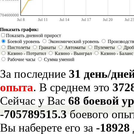
704600000
Jul 8
Jul 11
Jul 14
Jul 17
Jul 20
Jul 2
Показать график:
Показать дневной прирост
Боевой уровень
Экономический уровень
Производст
Пистолеты
Гранаты
Автоматы
Пулеметы
Дроб
Казино - Потратил
Казино - Выиграл
Казино - Баланс
Рабочие часы
Сумма умений
За последние
31 день/дне
опыта
. В среднем это
372
Сейчас у Вас
68 боевой у
-705789515.3
боевого опы
Вы наберете его за
-18928