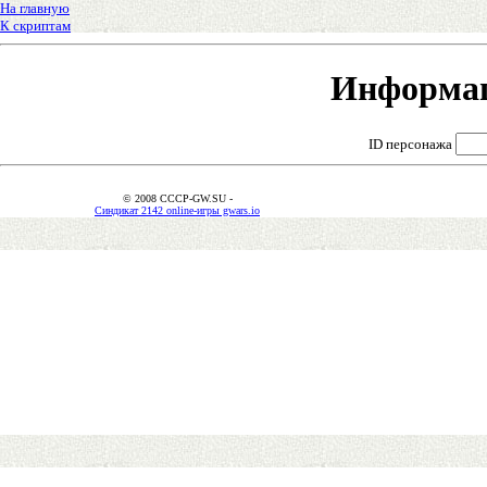
На главную
К скриптам
Информац
ID персонажа
© 2008 CCCP-GW.SU -
Синдикат 2142 online-игры gwars.io