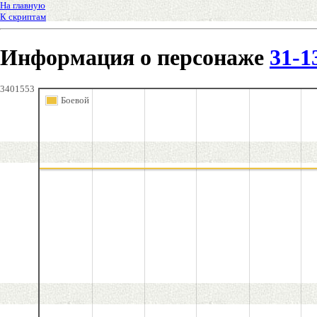
На главную
К скриптам
Информация о персонаже
31-1
3401553
Боевой