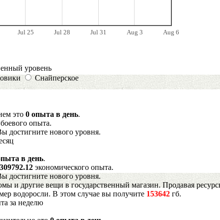
Jul 25
Jul 28
Jul 31
Aug 3
Aug 6
венный уровень
овики
Снайперское
днем это
0 опыта в день
.
3
боевого опыта.
Вы достигните нового уровня.
есяц
опыта в день
.
309792.12
экономического опыта.
Вы достигните нового уровня.
мы и другие вещи в государственный магазин. Продавая ресурс
имер водоросли. В этом случае вы получите
153642
гб.
та за неделю