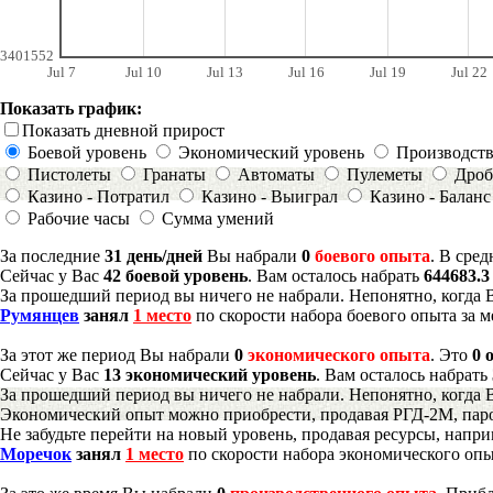
3401552
Jul 7
Jul 10
Jul 13
Jul 16
Jul 19
Jul 22
Показать график:
Показать дневной прирост
Боевой уровень
Экономический уровень
Производст
Пистолеты
Гранаты
Автоматы
Пулеметы
Дроб
Казино - Потратил
Казино - Выиграл
Казино - Баланс
Рабочие часы
Сумма умений
За последние
31 день/дней
Вы набрали
0
боевого опыта
. В сре
Сейчас у Вас
42 боевой уровень
. Вам осталось набрать
644683.
За прошедший период вы ничего не набрали. Непонятно, когда 
Румянцев
занял
1 место
по скорости набора боевого опыта за м
За этот же период Вы набрали
0
экономического опыта
. Это
0 
Сейчас у Вас
13 экономический уровень
. Вам осталось набрать
За прошедший период вы ничего не набрали. Непонятно, когда 
Экономический опыт можно приобрести, продавая РГД-2М, паро
Не забудьте перейти на новый уровень, продавая ресурсы, напр
Моречок
занял
1 место
по скорости набора экономического опы