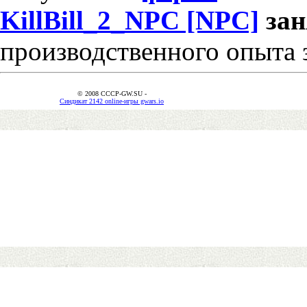
KillBill_2_NPC [NPC]
за
производственного опыта 
© 2008 CCCP-GW.SU -
Синдикат 2142 online-игры gwars.io