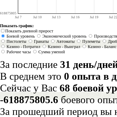
618875805
Jul 7
Jul 10
Jul 13
Jul 16
Jul 19
Jul 2
Показать график:
Показать дневной прирост
Боевой уровень
Экономический уровень
Производст
Пистолеты
Гранаты
Автоматы
Пулеметы
Дроб
Казино - Потратил
Казино - Выиграл
Казино - Баланс
Рабочие часы
Сумма умений
За последние
31 день/дне
В среднем это
0 опыта в 
Сейчас у Вас
68 боевой у
-618875805.6
боевого опы
За прошедший период вы н