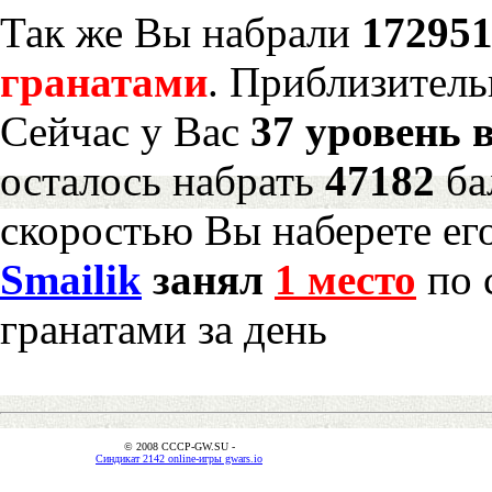
Так же Вы набрали
172951
гранатами
. Приблизитель
Сейчас у Вас
37 уровень 
осталось набрать
47182
ба
скоростью Вы наберете ег
Smailik
занял
1 место
по 
гранатами за день
© 2008 CCCP-GW.SU -
Синдикат 2142 online-игры gwars.io