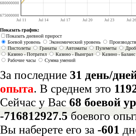
680000000
675000000
Jul 11
Jul 14
Jul 17
Jul 20
Jul 23
Jul 2
Показать график:
Показать дневной прирост
Боевой уровень
Экономический уровень
Производст
Пистолеты
Гранаты
Автоматы
Пулеметы
Дроб
Казино - Потратил
Казино - Выиграл
Казино - Баланс
Рабочие часы
Сумма умений
За последние
31 день/дне
опыта
. В среднем это
119
Сейчас у Вас
68 боевой у
-716812927.5
боевого опы
Вы наберете его за
-601
дн