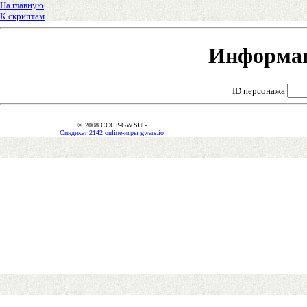
На главную
К скриптам
Информац
ID персонажа
© 2008 CCCP-GW.SU -
Синдикат 2142 online-игры gwars.io