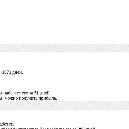
а
-1871
дней.
ы наберете его за
51
дней.
ы, можно получить прибыль.
аботать