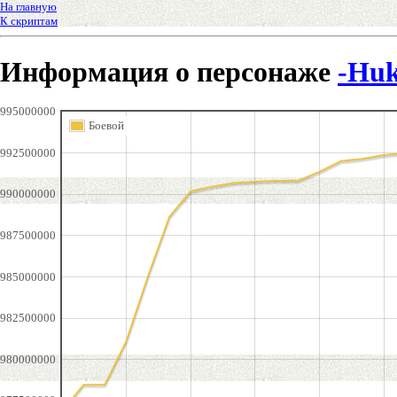
На главную
К скриптам
Информация о персонаже
-Huk
995000000
Боевой
992500000
990000000
987500000
985000000
982500000
980000000