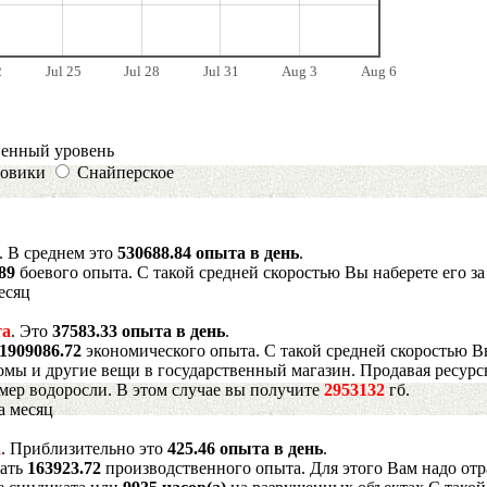
2
Jul 25
Jul 28
Jul 31
Aug 3
Aug 6
венный уровень
овики
Снайперское
. В среднем это
530688.84 опыта в день
.
089
боевого опыта. С такой средней скоростью Вы наберете его з
есяц
та
. Это
37583.33 опыта в день
.
1909086.72
экономического опыта. С такой средней скоростью В
мы и другие вещи в государственный магазин. Продавая ресурс
имер водоросли. В этом случае вы получите
2953132
гб.
а месяц
а
. Приблизительно это
425.46 опыта в день
.
рать
163923.72
производственного опыта. Для этого Вам надо отр