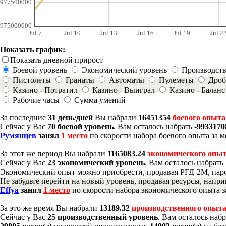
977500000
975000000
Jul 7
Jul 10
Jul 13
Jul 16
Jul 19
Jul 2
Показать график:
Показать дневной прирост
Боевой уровень
Экономический уровень
Производст
Пистолеты
Гранаты
Автоматы
Пулеметы
Дроб
Казино - Потратил
Казино - Выиграл
Казино - Баланс
Рабочие часы
Сумма умений
За последние
31 день/дней
Вы набрали
16451354
боевого опыта
Сейчас у Вас
70 боевой уровень
. Вам осталось набрать
-993317
Румянцев
занял
1 место
по скорости набора боевого опыта за м
За этот же период Вы набрали
1165083.24
экономического опы
Сейчас у Вас
23 экономический уровень
. Вам осталось набрать
Экономический опыт можно приобрести, продавая РГД-2М, паро
Не забудьте перейти на новый уровень, продавая ресурсы, напр
Effya
занял
1 место
по скорости набора экономического опыта з
За это же время Вы набрали
13189.32
производственного опыт
Сейчас у Вас
25 производственный уровень
. Вам осталось наб