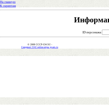
На главную
К скриптам
Информац
ID персонажа
© 2008 CCCP-GW.SU -
Синдикат 2142 online-игры gwars.io