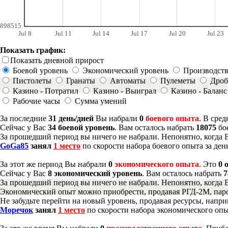
898515
Jul 8
Jul 11
Jul 14
Jul 17
Jul 20
Jul 23
Показать график:
Показать дневной прирост
Боевой уровень
Экономический уровень
Производст
Пистолеты
Гранаты
Автоматы
Пулеметы
Дроб
Казино - Потратил
Казино - Выиграл
Казино - Баланс
Рабочие часы
Сумма умений
За последние
31 день/дней
Вы набрали
0
боевого опыта
. В сре
Сейчас у Вас
34 боевой уровень
. Вам осталось набрать
18075
бо
За прошедший период вы ничего не набрали. Непонятно, когда 
GoGa85
занял
1 место
по скорости набора боевого опыта за ден
За этот же период Вы набрали
0
экономического опыта
. Это
0 
Сейчас у Вас
8 экономический уровень
. Вам осталось набрать
7
За прошедший период вы ничего не набрали. Непонятно, когда 
Экономический опыт можно приобрести, продавая РГД-2М, паро
Не забудьте перейти на новый уровень, продавая ресурсы, напр
Моречок
занял
1 место
по скорости набора экономического опы