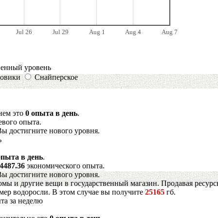
Jul 26
Jul 29
Aug 1
Aug 4
Aug 7
венный уровень
овики
Снайперское
днем это
0 опыта в день
.
евого опыта.
Вы достигните нового уровня.
ь
опыта в день
.
4487.36
экономического опыта.
Вы достигните нового уровня.
мы и другие вещи в государственный магазин. Продавая ресурс
имер водоросли. В этом случае вы получите
25165
гб.
та за неделю