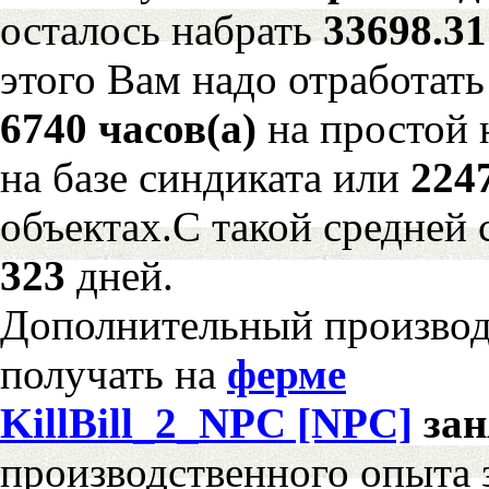
осталось набрать
33698.3
этого Вам надо отработать
6740 часов(а)
на простой
на базе синдиката или
224
объектах.С такой средней 
323
дней.
Дополнительный произво
получать на
ферме
KillBill_2_NPC [NPC]
за
производственного опыта 