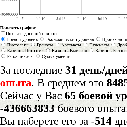
405000000
Jul 7
Jul 10
Jul 13
Jul 16
Jul 19
Jul 2
Показать график:
Показать дневной прирост
Боевой уровень
Экономический уровень
Производст
Пистолеты
Гранаты
Автоматы
Пулеметы
Дроб
Казино - Потратил
Казино - Выиграл
Казино - Баланс
Рабочие часы
Сумма умений
За последние
31 день/дне
опыта
. В среднем это
848
Сейчас у Вас
65 боевой у
-436663833
боевого опыта
Вы наберете его за
-514
дн