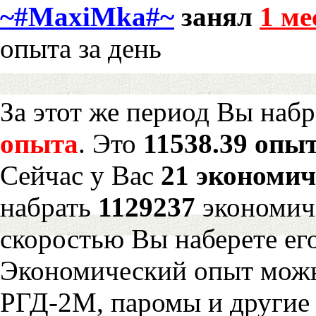
~#MaxiMka#~
занял
1 ме
опыта за день
За этот же период Вы наб
опыта
. Это
11538.39 опыт
Сейчас у Вас
21 экономич
набрать
1129237
экономич
скоростью Вы наберете ег
Экономический опыт можн
РГД-2М, паромы и другие 