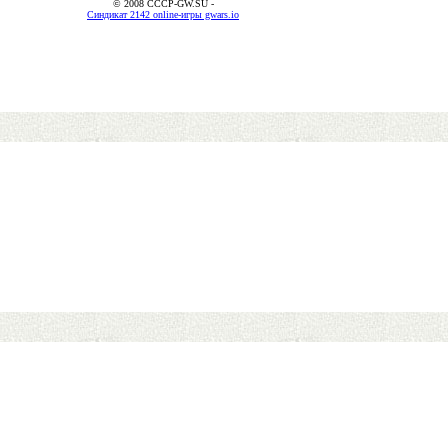
© 2008 CCCP-GW.SU -
Синдикат 2142 online-игры gwars.io