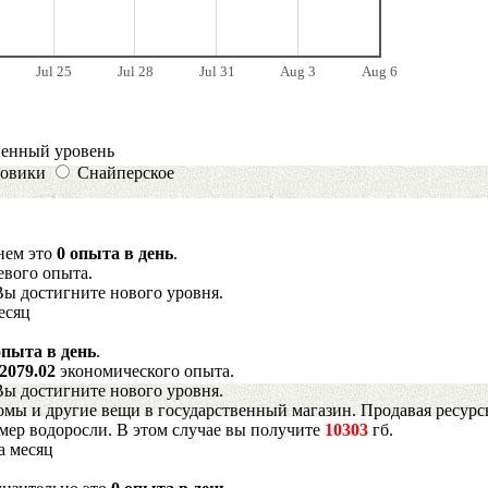
Jul 25
Jul 28
Jul 31
Aug 3
Aug 6
венный уровень
овики
Снайперское
днем это
0 опыта в день
.
евого опыта.
Вы достигните нового уровня.
есяц
опыта в день
.
2079.02
экономического опыта.
Вы достигните нового уровня.
мы и другие вещи в государственный магазин. Продавая ресурс
имер водоросли. В этом случае вы получите
10303
гб.
а месяц