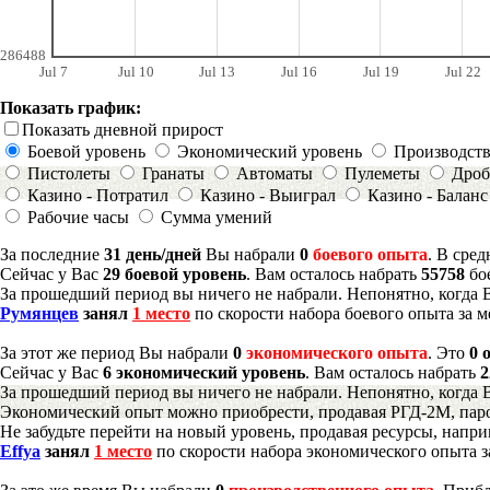
286488
Jul 7
Jul 10
Jul 13
Jul 16
Jul 19
Jul 22
Показать график:
Показать дневной прирост
Боевой уровень
Экономический уровень
Производст
Пистолеты
Гранаты
Автоматы
Пулеметы
Дроб
Казино - Потратил
Казино - Выиграл
Казино - Баланс
Рабочие часы
Сумма умений
За последние
31 день/дней
Вы набрали
0
боевого опыта
. В сре
Сейчас у Вас
29 боевой уровень
. Вам осталось набрать
55758
бо
За прошедший период вы ничего не набрали. Непонятно, когда 
Румянцев
занял
1 место
по скорости набора боевого опыта за м
За этот же период Вы набрали
0
экономического опыта
. Это
0 
Сейчас у Вас
6 экономический уровень
. Вам осталось набрать
2
За прошедший период вы ничего не набрали. Непонятно, когда 
Экономический опыт можно приобрести, продавая РГД-2М, паро
Не забудьте перейти на новый уровень, продавая ресурсы, напр
Effya
занял
1 место
по скорости набора экономического опыта з