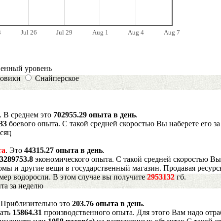
3
Jul 26
Jul 29
Aug 1
Aug 4
Aug 7
венный уровень
овики
Снайперское
. В среднем это
702955.29 опыта в день
.
633
боевого опыта. С такой средней скоростью Вы наберете его з
есяц
та
. Это
44315.27 опыта в день
.
3289753.8
экономического опыта. С такой средней скоростью Вы
мы и другие вещи в государственный магазин. Продавая ресурс
имер водоросли. В этом случае вы получите
2953132
гб.
та за неделю
. Приблизительно это
203.76 опыта в день
.
рать
15864.31
производственного опыта. Для этого Вам надо отра