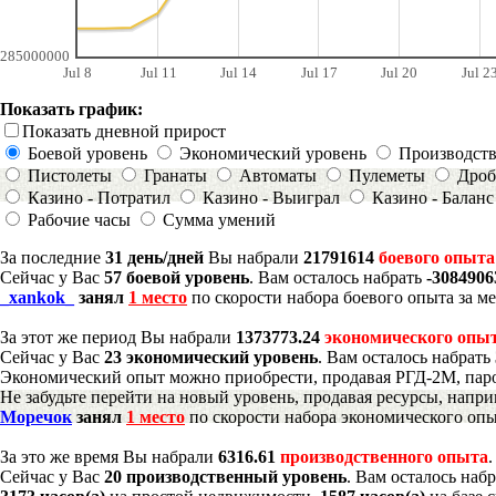
285000000
Jul 8
Jul 11
Jul 14
Jul 17
Jul 20
Jul 2
Показать график:
Показать дневной прирост
Боевой уровень
Экономический уровень
Производст
Пистолеты
Гранаты
Автоматы
Пулеметы
Дроб
Казино - Потратил
Казино - Выиграл
Казино - Баланс
Рабочие часы
Сумма умений
За последние
31 день/дней
Вы набрали
21791614
боевого опыта
Сейчас у Вас
57 боевой уровень
. Вам осталось набрать
-308490
_xankok_
занял
1 место
по скорости набора боевого опыта за м
За этот же период Вы набрали
1373773.24
экономического опы
Сейчас у Вас
23 экономический уровень
. Вам осталось набрать
Экономический опыт можно приобрести, продавая РГД-2М, паро
Не забудьте перейти на новый уровень, продавая ресурсы, напр
Моречок
занял
1 место
по скорости набора экономического опы
За это же время Вы набрали
6316.61
производственного опыта
Сейчас у Вас
20 производственный уровень
. Вам осталось наб