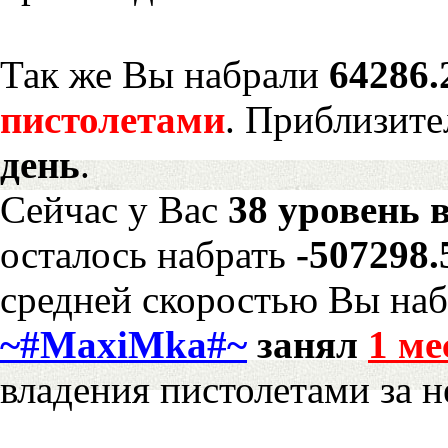
Так же Вы набрали
64286.
пистолетами
. Приблизите
день
.
Сейчас у Вас
38 уровень 
осталось набрать
-507298
средней скоростью Вы наб
~#MaxiMka#~
занял
1 ме
владения пистолетами за 