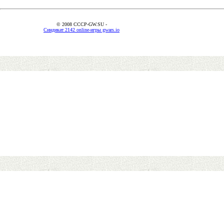
© 2008 CCCP-GW.SU -
Синдикат 2142 online-игры gwars.io