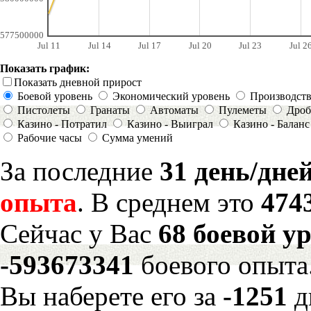
577500000
Jul 11
Jul 14
Jul 17
Jul 20
Jul 23
Jul 2
Показать график:
Показать дневной прирост
Боевой уровень
Экономический уровень
Производст
Пистолеты
Гранаты
Автоматы
Пулеметы
Дроб
Казино - Потратил
Казино - Выиграл
Казино - Баланс
Рабочие часы
Сумма умений
За последние
31 день/дне
опыта
. В среднем это
474
Сейчас у Вас
68 боевой у
-593673341
боевого опыта
Вы наберете его за
-1251
д