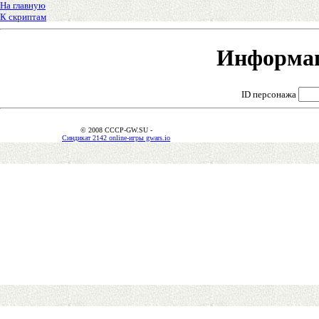
На главную
К скриптам
Информац
ID персонажа
© 2008 CCCP-GW.SU -
Синдикат 2142 online-игры gwars.io