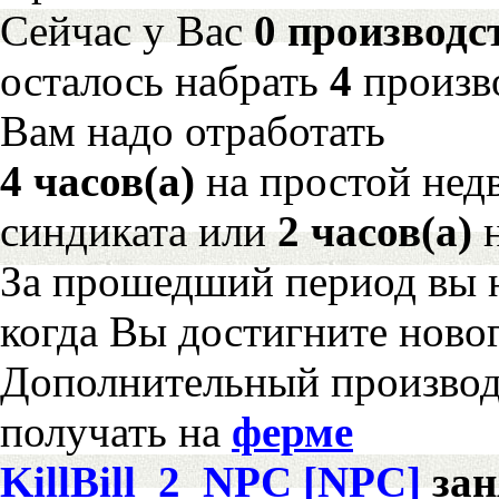
Сейчас у Вас
0 производс
осталось набрать
4
произв
Вам надо отработать
4 часов(а)
на простой не
синдиката или
2 часов(а)
н
За прошедший период вы н
когда Вы достигните новог
Дополнительный произво
получать на
ферме
KillBill_2_NPC [NPC]
за