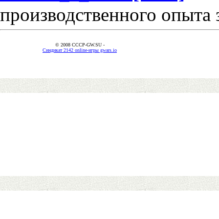
производственного опыта 
© 2008 CCCP-GW.SU -
Синдикат 2142 online-игры gwars.io