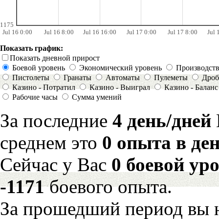
1175
Jul 16 0:00
Jul 16 8:00
Jul 16 16:00
Jul 17 0:00
Jul 17 8:00
Jul 
Показать график:
Показать дневной прирост
Боевой уровень
Экономический уровень
Производст
Пистолеты
Гранаты
Автоматы
Пулеметы
Дроб
Казино - Потратил
Казино - Выиграл
Казино - Баланс
Рабочие часы
Сумма умений
За последние
4 день/дней
среднем это
0 опыта в де
Сейчас у Вас
0 боевой ур
-1171
боевого опыта.
За прошедший период вы н