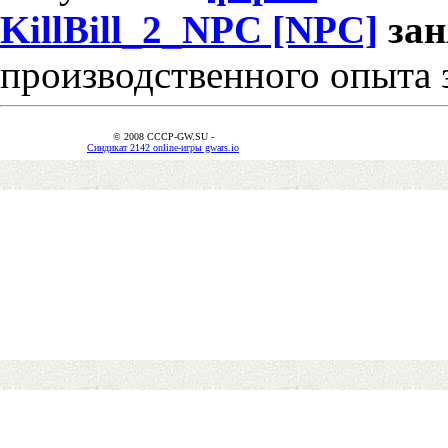
KillBill_2_NPC [NPC]
за
производственного опыта 
© 2008 CCCP-GW.SU -
Синдикат 2142 online-игры gwars.io