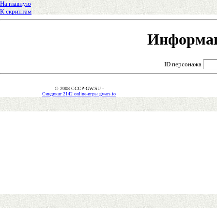
На главную
К скриптам
Информац
ID персонажа
© 2008 CCCP-GW.SU -
Синдикат 2142 online-игры gwars.io