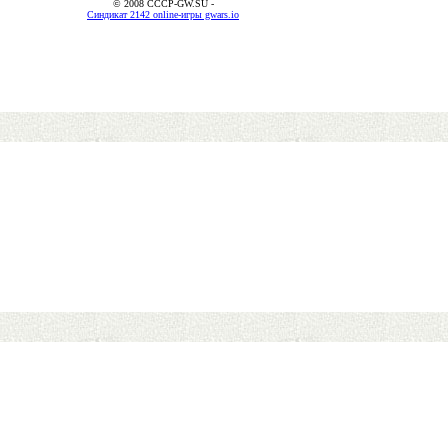
© 2008 CCCP-GW.SU -
Синдикат 2142 online-игры gwars.io