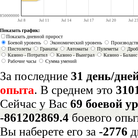
850000000
Jul 8
Jul 11
Jul 14
Jul 17
Jul 20
Jul 2
Показать график:
Показать дневной прирост
Боевой уровень
Экономический уровень
Производст
Пистолеты
Гранаты
Автоматы
Пулеметы
Дроб
Казино - Потратил
Казино - Выиграл
Казино - Баланс
Рабочие часы
Сумма умений
За последние
31 день/дне
опыта
. В среднем это
310
Сейчас у Вас
69 боевой у
-861202869.4
боевого опы
Вы наберете его за
-2776
д