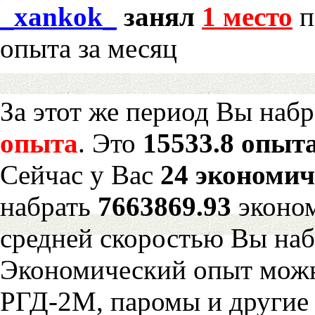
_xankok_
занял
1 место
п
опыта за месяц
За этот же период Вы наб
опыта
. Это
15533.8 опыта
Сейчас у Вас
24 экономич
набрать
7663869.93
эконом
средней скоростью Вы наб
Экономический опыт можн
РГД-2М, паромы и другие 