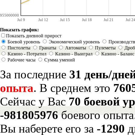
955000000
Jul 9
Jul 12
Jul 15
Jul 18
Jul 21
Jul 2
Показать график:
Показать дневной прирост
Боевой уровень
Экономический уровень
Производст
Пистолеты
Гранаты
Автоматы
Пулеметы
Дроб
Казино - Потратил
Казино - Выиграл
Казино - Баланс
Рабочие часы
Сумма умений
За последние
31 день/дне
опыта
. В среднем это
760
Сейчас у Вас
70 боевой у
-981805976
боевого опыта
Вы наберете его за
-1290
д