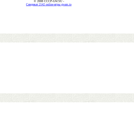
© 2008 CCCP-GW.SU -
Синдикат 2142 online-игры gwars.io