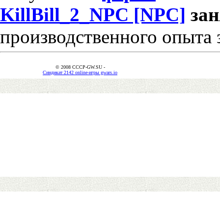
KillBill_2_NPC [NPC]
за
производственного опыта 
© 2008 CCCP-GW.SU -
Синдикат 2142 online-игры gwars.io