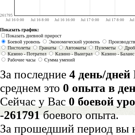
261795
Jul 16 0:00
Jul 16 8:00
Jul 16 16:00
Jul 17 0:00
Jul 17 8:00
Jul
Показать график:
Показать дневной прирост
Боевой уровень
Экономический уровень
Производст
Пистолеты
Гранаты
Автоматы
Пулеметы
Дроб
Казино - Потратил
Казино - Выиграл
Казино - Баланс
Рабочие часы
Сумма умений
За последние
4 день/дней
среднем это
0 опыта в де
Сейчас у Вас
0 боевой ур
-261791
боевого опыта.
За прошедший период вы н