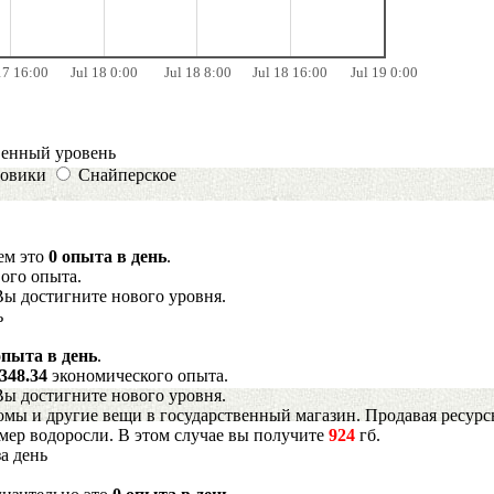
17 16:00
Jul 18 0:00
Jul 18 8:00
Jul 18 16:00
Jul 19 0:00
венный уровень
овики
Снайперское
нем это
0 опыта в день
.
ого опыта.
Вы достигните нового уровня.
ь
опыта в день
.
348.34
экономического опыта.
Вы достигните нового уровня.
мы и другие вещи в государственный магазин. Продавая ресурс
имер водоросли. В этом случае вы получите
924
гб.
а день