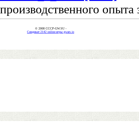
производственного опыта 
© 2008 CCCP-GW.SU -
Синдикат 2142 online-игры gwars.io