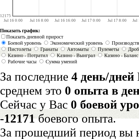
12175
Jul 16 0:00
Jul 16 8:00
Jul 16 16:00
Jul 17 0:00
Jul 17 8:00
Jul
Показать график:
Показать дневной прирост
Боевой уровень
Экономический уровень
Производст
Пистолеты
Гранаты
Автоматы
Пулеметы
Дроб
Казино - Потратил
Казино - Выиграл
Казино - Баланс
Рабочие часы
Сумма умений
За последние
4 день/дней
среднем это
0 опыта в де
Сейчас у Вас
0 боевой ур
-12171
боевого опыта.
За прошедший период вы н