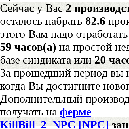
Сейчас у Вас
2 производс
осталось набрать
82.6
про
этого Вам надо отработать
59 часов(а)
на простой н
базе синдиката или
20 час
За прошедший период вы н
когда Вы достигните новог
Дополнительный произво
получать на
ферме
KillBill_2_NPC [NPC]
за