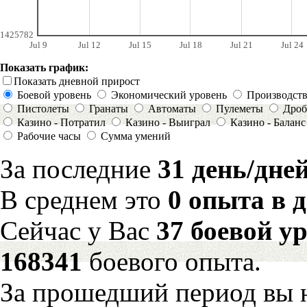
1425782
Jul 9
Jul 12
Jul 15
Jul 18
Jul 21
Jul 24
Показать график:
Показать дневной прирост
Боевой уровень
Экономический уровень
Производст
Пистолеты
Гранаты
Автоматы
Пулеметы
Дроб
Казино - Потратил
Казино - Выиграл
Казино - Баланс
Рабочие часы
Сумма умений
За последние
31 день/дне
В среднем это
0 опыта в 
Сейчас у Вас
37 боевой у
168341
боевого опыта.
За прошедший период вы н