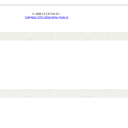
© 2008 CCCP-GW.SU -
Синдикат 2142 online-игры gwars.io