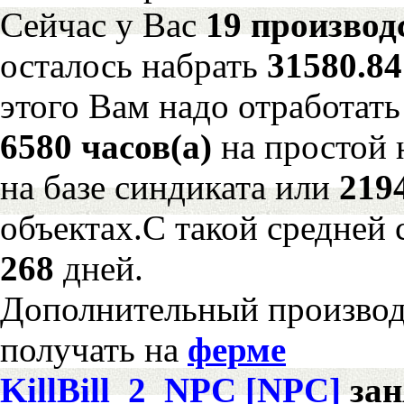
Сейчас у Вас
19 производ
осталось набрать
31580.8
этого Вам надо отработать
6580 часов(а)
на простой
на базе синдиката или
219
объектах.С такой средней 
268
дней.
Дополнительный произво
получать на
ферме
KillBill_2_NPC [NPC]
за