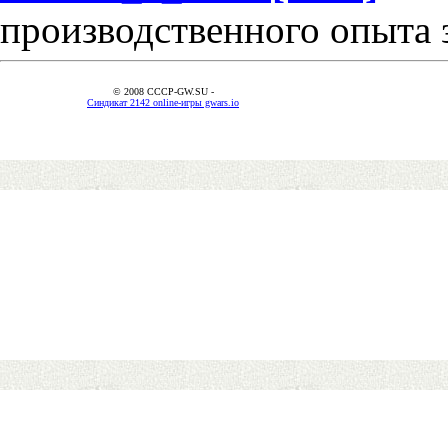
производственного опыта 
© 2008 CCCP-GW.SU -
Синдикат 2142 online-игры gwars.io