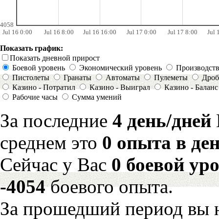
4058
Jul 16 0:00
Jul 16 8:00
Jul 16 16:00
Jul 17 0:00
Jul 17 8:00
Jul 
Показать график:
Показать дневной прирост
Боевой уровень
Экономический уровень
Производст
Пистолеты
Гранаты
Автоматы
Пулеметы
Дроб
Казино - Потратил
Казино - Выиграл
Казино - Баланс
Рабочие часы
Сумма умений
За последние
4 день/дней
среднем это
0 опыта в де
Сейчас у Вас
0 боевой ур
-4054
боевого опыта.
За прошедший период вы н