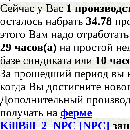
Сейчас у Вас
1 производс
осталось набрать
34.78
пр
этого Вам надо отработать
29 часов(а)
на простой н
базе синдиката или
10 час
За прошедший период вы н
когда Вы достигните новог
Дополнительный произво
получать на
ферме
KillBill_2_NPC [NPC]
за