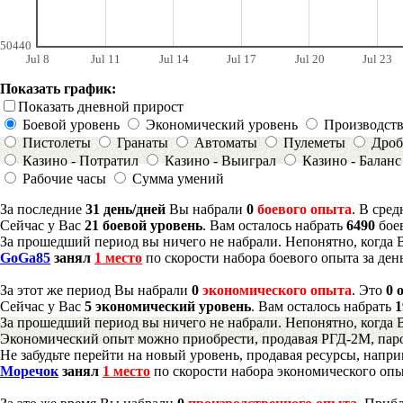
50440
Jul 8
Jul 11
Jul 14
Jul 17
Jul 20
Jul 23
Показать график:
Показать дневной прирост
Боевой уровень
Экономический уровень
Производст
Пистолеты
Гранаты
Автоматы
Пулеметы
Дроб
Казино - Потратил
Казино - Выиграл
Казино - Баланс
Рабочие часы
Сумма умений
За последние
31 день/дней
Вы набрали
0
боевого опыта
. В сре
Сейчас у Вас
21 боевой уровень
. Вам осталось набрать
6490
бое
За прошедший период вы ничего не набрали. Непонятно, когда 
GoGa85
занял
1 место
по скорости набора боевого опыта за ден
За этот же период Вы набрали
0
экономического опыта
. Это
0 
Сейчас у Вас
5 экономический уровень
. Вам осталось набрать
1
За прошедший период вы ничего не набрали. Непонятно, когда 
Экономический опыт можно приобрести, продавая РГД-2М, паро
Не забудьте перейти на новый уровень, продавая ресурсы, напр
Моречок
занял
1 место
по скорости набора экономического опы