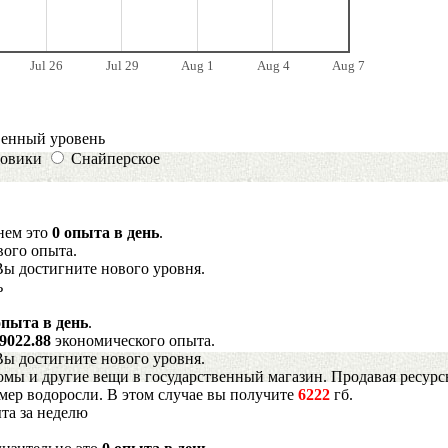
Jul 26
Jul 29
Aug 1
Aug 4
Aug 7
венный уровень
овики
Снайперское
днем это
0 опыта в день
.
вого опыта.
Вы достигните нового уровня.
ь
опыта в день
.
9022.88
экономического опыта.
Вы достигните нового уровня.
мы и другие вещи в государственный магазин. Продавая ресурс
имер водоросли. В этом случае вы получите
6222
гб.
та за неделю