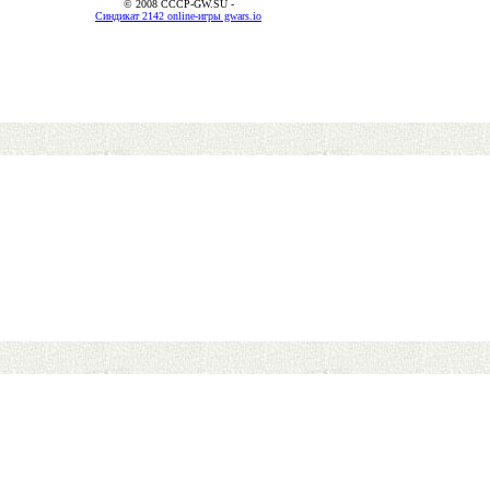
© 2008 CCCP-GW.SU -
Синдикат 2142 online-игры gwars.io