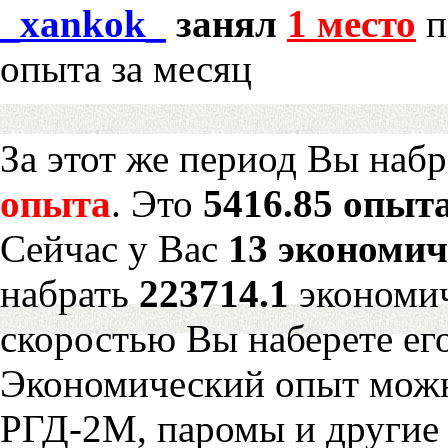
_xankok_
занял
1 место
п
опыта за месяц
За этот же период Вы наб
опыта
. Это
5416.85 опыта
Сейчас у Вас
13 экономич
набрать
223714.1
экономич
скоростью Вы наберете ег
Экономический опыт можн
РГД-2М, паромы и другие 