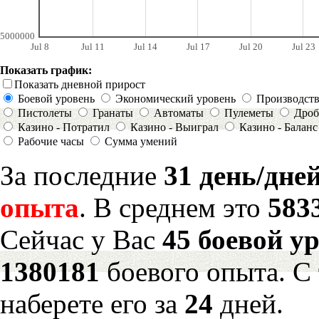
5000000
Jul 8
Jul 11
Jul 14
Jul 17
Jul 20
Jul 23
Показать график:
Показать дневной прирост
Боевой уровень
Экономический уровень
Производст
Пистолеты
Гранаты
Автоматы
Пулеметы
Дроб
Казино - Потратил
Казино - Выиграл
Казино - Баланс
Рабочие часы
Сумма умений
За последние
31 день/дне
опыта
. В среднем это
583
Сейчас у Вас
45 боевой у
1380181
боевого опыта. С
наберете его за
24
дней.