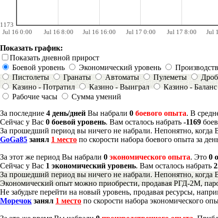
1173
Jul 16 0:00
Jul 16 8:00
Jul 16 16:00
Jul 17 0:00
Jul 17 8:00
Jul 
Показать график:
Показать дневной прирост
Боевой уровень
Экономический уровень
Производст
Пистолеты
Гранаты
Автоматы
Пулеметы
Дроб
Казино - Потратил
Казино - Выиграл
Казино - Баланс
Рабочие часы
Сумма умений
За последние
4 день/дней
Вы набрали
0
боевого опыта
. В сред
Сейчас у Вас
0 боевой уровень
. Вам осталось набрать
-1169
боев
За прошедший период вы ничего не набрали. Непонятно, когда 
GoGa85
занял
1 место
по скорости набора боевого опыта за ден
За этот же период Вы набрали
0
экономического опыта
. Это
0 
Сейчас у Вас
1 экономический уровень
. Вам осталось набрать
2
За прошедший период вы ничего не набрали. Непонятно, когда 
Экономический опыт можно приобрести, продавая РГД-2М, паро
Не забудьте перейти на новый уровень, продавая ресурсы, напр
Моречок
занял
1 место
по скорости набора экономического опы