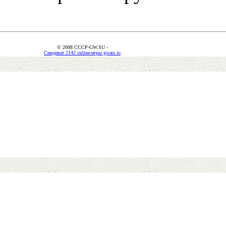
© 2008 CCCP-GW.SU -
Синдикат 2142 online-игры gwars.io