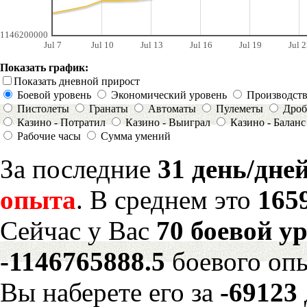
1146200000
Jul 7
Jul 10
Jul 13
Jul 16
Jul 19
Jul 2
Показать график:
Показать дневной прирост
Боевой уровень
Экономический уровень
Производст
Пистолеты
Гранаты
Автоматы
Пулеметы
Дроб
Казино - Потратил
Казино - Выиграл
Казино - Баланс
Рабочие часы
Сумма умений
За последние
31 день/дне
опыта
. В среднем это
165
Сейчас у Вас
70 боевой у
-1146765888.5
боевого оп
Вы наберете его за
-69123