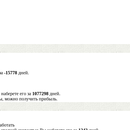
за
-15778
дней.
 наберете его за
1077298
дней.
ы, можно получить прибыль.
аботать