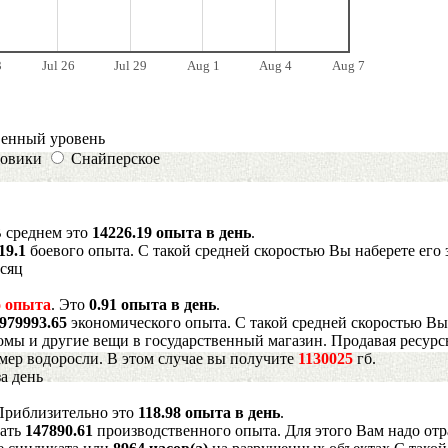
3
Jul 26
Jul 29
Aug 1
Aug 4
Aug 7
венный уровень
овики
Снайперское
В среднем это
14226.19 опыта в день
.
19.1
боевого опыта. С такой средней скоростью Вы наберете его 
есяц
 опыта
. Это
0.91 опыта в день
.
979993.65
экономического опыта. С такой средней скоростью Вы
мы и другие вещи в государственный магазин. Продавая ресурс
имер водоросли. В этом случае вы получите
1130025
гб.
а день
 Приблизительно это
118.98 опыта в день
.
рать
147890.61
производственного опыта. Для этого Вам надо отр