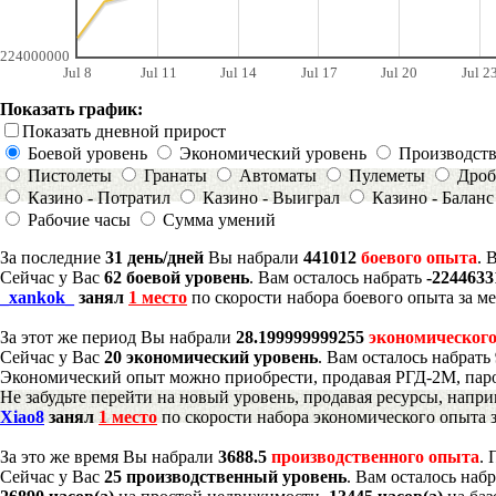
224000000
Jul 8
Jul 11
Jul 14
Jul 17
Jul 20
Jul 2
Показать график:
Показать дневной прирост
Боевой уровень
Экономический уровень
Производст
Пистолеты
Гранаты
Автоматы
Пулеметы
Дроб
Казино - Потратил
Казино - Выиграл
Казино - Баланс
Рабочие часы
Сумма умений
За последние
31 день/дней
Вы набрали
441012
боевого опыта
. 
Сейчас у Вас
62 боевой уровень
. Вам осталось набрать
-2244633
_xankok_
занял
1 место
по скорости набора боевого опыта за м
За этот же период Вы набрали
28.199999999255
экономического
Сейчас у Вас
20 экономический уровень
. Вам осталось набрать
Экономический опыт можно приобрести, продавая РГД-2М, паро
Не забудьте перейти на новый уровень, продавая ресурсы, напр
Xiao8
занял
1 место
по скорости набора экономического опыта з
За это же время Вы набрали
3688.5
производственного опыта
.
Сейчас у Вас
25 производственный уровень
. Вам осталось наб