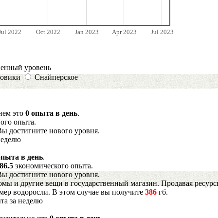
Jul 2022
Oct 2022
Jan 2023
Apr 2023
Jul 2023
венный уровень
овики
Снайперское
днем это
0 опыта в день
.
ого опыта.
Вы достигните нового уровня.
неделю
опыта в день
.
86.5
экономического опыта.
Вы достигните нового уровня.
мы и другие вещи в государственный магазин. Продавая ресурс
имер водоросли. В этом случае вы получите
386
гб.
та за неделю