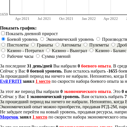
1659
Apr 2021
Jul 2021
Oct 2021
Jan 2022
Apr 2022
Показать график:
Показать дневной прирост
Боевой уровень
Экономический уровень
Производст
Пистолеты
Гранаты
Автоматы
Пулеметы
Дроб
Казино - Потратил
Казино - Выиграл
Казино - Баланс
Рабочие часы
Сумма умений
За последние
31 день/дней
Вы набрали
0
боевого опыта
. В сре
Сейчас у Вас
0 боевой уровень
. Вам осталось набрать
-1655
боев
За прошедший период вы ничего не набрали. Непонятно, когда 
Evil FRITI
занял
1 место
по скорости набора боевого опыта за 
За этот же период Вы набрали
0
экономического опыта
. Это
0 
Сейчас у Вас
1 экономический уровень
. Вам осталось набрать
7
За прошедший период вы ничего не набрали. Непонятно, когда 
Экономический опыт можно приобрести, продавая РГД-2М, паро
Не забудьте перейти на новый уровень, продавая ресурсы, напр
Моречок
занял
1 место
по скорости набора экономического опы